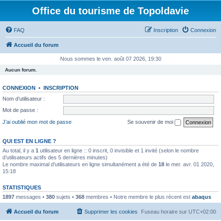
Office du tourisme de Topoldavie
FAQ
Inscription
Connexion
Accueil du forum
Nous sommes le ven. août 07 2026, 19:30
Aucun forum.
CONNEXION
•
INSCRIPTION
Nom d’utilisateur :
Mot de passe :
J’ai oublié mon mot de passe
Se souvenir de moi
QUI EST EN LIGNE ?
Au total, il y a
1
utilisateur en ligne :: 0 inscrit, 0 invisible et 1 invité (selon le nombre
d’utilisateurs actifs des 5 dernières minutes)
Le nombre maximal d’utilisateurs en ligne simultanément a été de
18
le mer. avr. 01 2020,
15:18
STATISTIQUES
1897
messages •
380
sujets •
368
membres • Notre membre le plus récent est
abaqus
Accueil du forum
Supprimer les cookies
Fuseau horaire sur
UTC+02:00