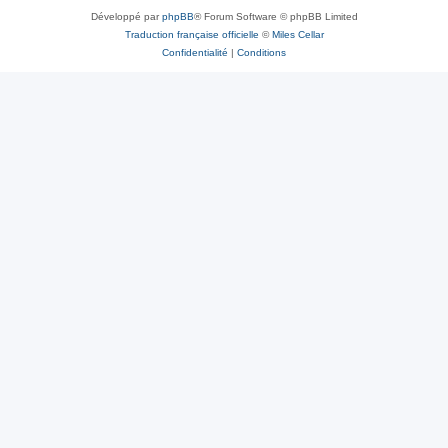
Développé par
phpBB
® Forum Software © phpBB Limited
Traduction française officielle
©
Miles Cellar
Confidentialité
|
Conditions