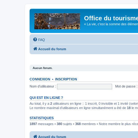
Office du tourism
« La vie, c'est la somme des éléments 
FAQ
Accueil du forum
Aucun forum.
CONNEXION
•
INSCRIPTION
Nom d’utilisateur :
Mot de passe :
QUI EST EN LIGNE ?
Au total, il y a
2
utilisateurs en ligne :: 1 inscrit, 0 invisible et 1 invité (s
Le nombre maximal d’utilisateurs en ligne simultanément a été de
18
le m
STATISTIQUES
1897
messages •
380
sujets •
368
membres • Notre membre le plus réc
Accueil du forum