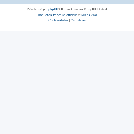
Développé par
phpBB
® Forum Software © phpBB Limited
Traduction française officielle
©
Miles Cellar
Confidentialité
|
Conditions