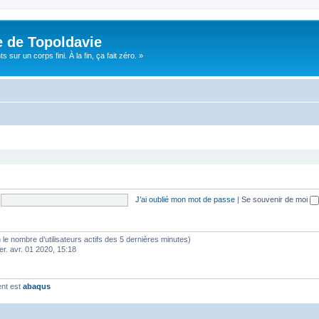
e de Topoldavie
sur un corps fini. À la fin, ça fait zéro. »
J’ai oublié mon mot de passe
|
Se souvenir de moi
elon le nombre d’utilisateurs actifs des 5 dernières minutes)
er. avr. 01 2020, 15:18
ent est
abaqus