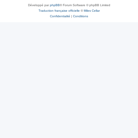
Développé par
phpBB
® Forum Software © phpBB Limited
Traduction française officielle
©
Miles Cellar
Confidentialité
|
Conditions