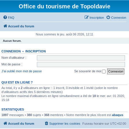
Office du tourisme de Topoldavie
FAQ
Inscription
Connexion
Accueil du forum
Nous sommes le jeu. août 06 2026, 12:11
Aucun forum.
CONNEXION
•
INSCRIPTION
Nom d’utilisateur :
Mot de passe :
J’ai oublié mon mot de passe
Se souvenir de moi
QUI EST EN LIGNE ?
Au total, il y a
2
utilisateurs en ligne :: 1 inscrit, 0 invisible et 1 invité (selon le nombre
d’utilisateurs actifs des 5 dernières minutes)
Le nombre maximal d’utilisateurs en ligne simultanément a été de
18
le mer. avr. 01 2020,
15:18
STATISTIQUES
1897
messages •
380
sujets •
368
membres • Notre membre le plus récent est
abaqus
Accueil du forum
Supprimer les cookies
Fuseau horaire sur
UTC+02:00