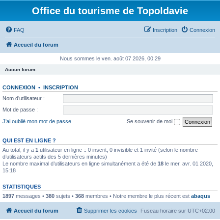
Office du tourisme de Topoldavie
FAQ
Inscription
Connexion
Accueil du forum
Nous sommes le ven. août 07 2026, 00:29
Aucun forum.
CONNEXION
•
INSCRIPTION
Nom d’utilisateur :
Mot de passe :
J’ai oublié mon mot de passe
Se souvenir de moi
QUI EST EN LIGNE ?
Au total, il y a
1
utilisateur en ligne :: 0 inscrit, 0 invisible et 1 invité (selon le nombre
d’utilisateurs actifs des 5 dernières minutes)
Le nombre maximal d’utilisateurs en ligne simultanément a été de
18
le mer. avr. 01 2020,
15:18
STATISTIQUES
1897
messages •
380
sujets •
368
membres • Notre membre le plus récent est
abaqus
Accueil du forum
Supprimer les cookies
Fuseau horaire sur
UTC+02:00