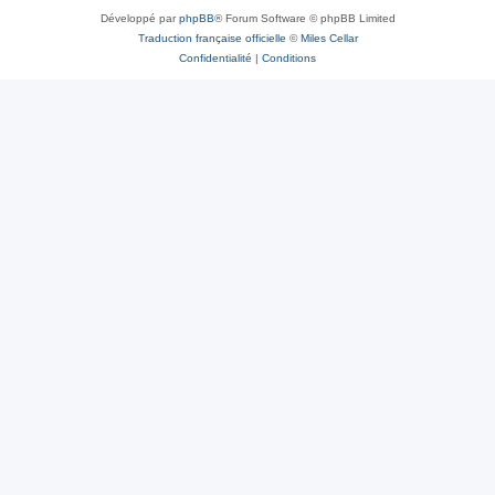
Développé par
phpBB
® Forum Software © phpBB Limited
Traduction française officielle
©
Miles Cellar
Confidentialité
|
Conditions