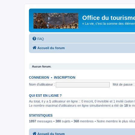
Office du tourism
« La vie, c'est la somme des éléments 
FAQ
Accueil du forum
Aucun forum.
CONNEXION
•
INSCRIPTION
Nom d’utilisateur :
Mot de passe :
QUI EST EN LIGNE ?
Au total, il y a
1
utilisateur en ligne :: 0 inscrit, 0 invisible et 1 invité (se
Le nombre maximal d’utilisateurs en ligne simultanément a été de
18
le m
STATISTIQUES
1897
messages •
380
sujets •
368
membres • Notre membre le plus réc
Accueil du forum