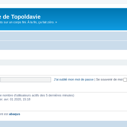
e de Topoldavie
sur un corps fini. À la fin, ça fait zéro. »
J’ai oublié mon mot de passe
|
Se souvenir de moi
lon le nombre d’utilisateurs actifs des 5 dernières minutes)
er. avr. 01 2020, 15:18
ent est
abaqus