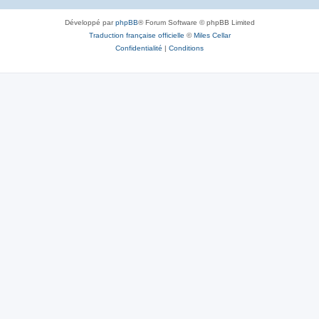
Développé par
phpBB
® Forum Software © phpBB Limited
Traduction française officielle
©
Miles Cellar
Confidentialité
|
Conditions