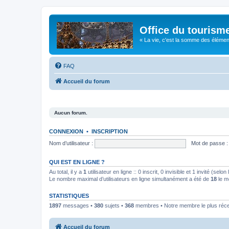
Office du tourism
« La vie, c'est la somme des éléments 
FAQ
Accueil du forum
Aucun forum.
CONNEXION
•
INSCRIPTION
Nom d’utilisateur :
Mot de passe :
QUI EST EN LIGNE ?
Au total, il y a
1
utilisateur en ligne :: 0 inscrit, 0 invisible et 1 invité (se
Le nombre maximal d’utilisateurs en ligne simultanément a été de
18
le m
STATISTIQUES
1897
messages •
380
sujets •
368
membres • Notre membre le plus réc
Accueil du forum