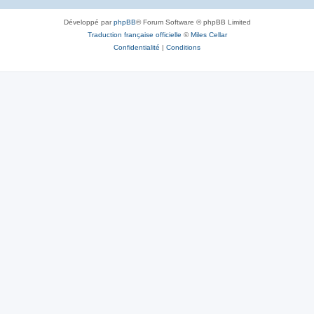
Développé par
phpBB
® Forum Software © phpBB Limited
Traduction française officielle
©
Miles Cellar
Confidentialité
|
Conditions