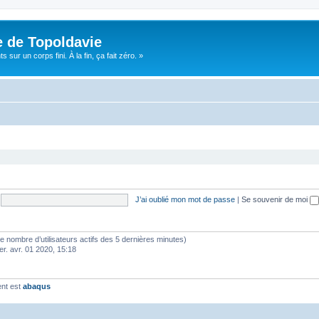
e de Topoldavie
sur un corps fini. À la fin, ça fait zéro. »
J’ai oublié mon mot de passe
|
Se souvenir de moi
lon le nombre d’utilisateurs actifs des 5 dernières minutes)
er. avr. 01 2020, 15:18
ent est
abaqus