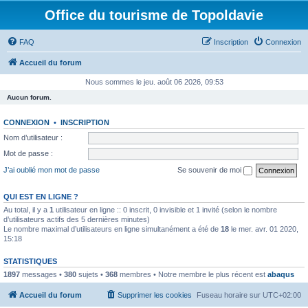
Office du tourisme de Topoldavie
FAQ
Inscription
Connexion
Accueil du forum
Nous sommes le jeu. août 06 2026, 09:53
Aucun forum.
CONNEXION
•
INSCRIPTION
Nom d’utilisateur :
Mot de passe :
J’ai oublié mon mot de passe
Se souvenir de moi
QUI EST EN LIGNE ?
Au total, il y a
1
utilisateur en ligne :: 0 inscrit, 0 invisible et 1 invité (selon le nombre
d’utilisateurs actifs des 5 dernières minutes)
Le nombre maximal d’utilisateurs en ligne simultanément a été de
18
le mer. avr. 01 2020,
15:18
STATISTIQUES
1897
messages •
380
sujets •
368
membres • Notre membre le plus récent est
abaqus
Accueil du forum
Supprimer les cookies
Fuseau horaire sur
UTC+02:00