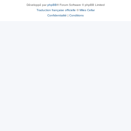
Développé par
phpBB
® Forum Software © phpBB Limited
Traduction française officielle
©
Miles Cellar
Confidentialité
|
Conditions