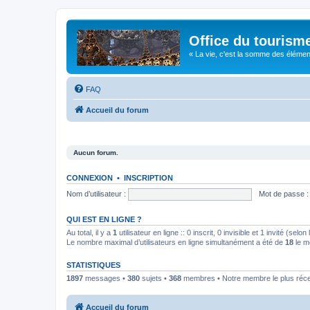
Office du tourism
« La vie, c'est la somme des éléments 
FAQ
Accueil du forum
Aucun forum.
CONNEXION
•
INSCRIPTION
Nom d’utilisateur :
Mot de passe :
QUI EST EN LIGNE ?
Au total, il y a
1
utilisateur en ligne :: 0 inscrit, 0 invisible et 1 invité (se
Le nombre maximal d’utilisateurs en ligne simultanément a été de
18
le m
STATISTIQUES
1897
messages •
380
sujets •
368
membres • Notre membre le plus réc
Accueil du forum