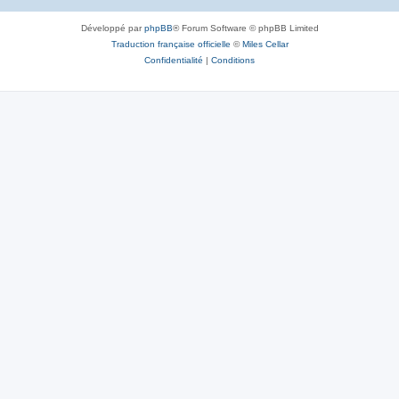
Développé par
phpBB
® Forum Software © phpBB Limited
Traduction française officielle
©
Miles Cellar
Confidentialité
|
Conditions