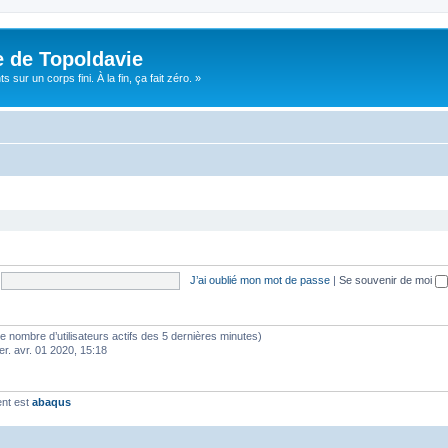
e de Topoldavie
sur un corps fini. À la fin, ça fait zéro. »
J’ai oublié mon mot de passe
|
Se souvenir de moi
lon le nombre d’utilisateurs actifs des 5 dernières minutes)
er. avr. 01 2020, 15:18
ent est
abaqus