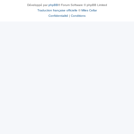
Développé par
phpBB
® Forum Software © phpBB Limited
Traduction française officielle
©
Miles Cellar
Confidentialité
|
Conditions