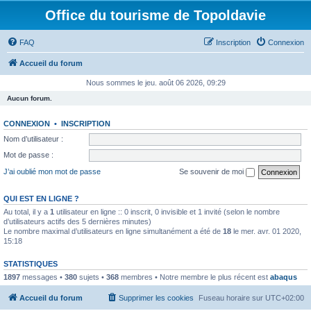
Office du tourisme de Topoldavie
FAQ
Inscription
Connexion
Accueil du forum
Nous sommes le jeu. août 06 2026, 09:29
Aucun forum.
CONNEXION
•
INSCRIPTION
Nom d’utilisateur :
Mot de passe :
J’ai oublié mon mot de passe
Se souvenir de moi
QUI EST EN LIGNE ?
Au total, il y a
1
utilisateur en ligne :: 0 inscrit, 0 invisible et 1 invité (selon le nombre
d’utilisateurs actifs des 5 dernières minutes)
Le nombre maximal d’utilisateurs en ligne simultanément a été de
18
le mer. avr. 01 2020,
15:18
STATISTIQUES
1897
messages •
380
sujets •
368
membres • Notre membre le plus récent est
abaqus
Accueil du forum
Supprimer les cookies
Fuseau horaire sur
UTC+02:00