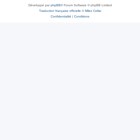
Développé par
phpBB
® Forum Software © phpBB Limited
Traduction française officielle
©
Miles Cellar
Confidentialité
|
Conditions