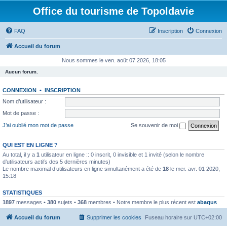
Office du tourisme de Topoldavie
FAQ
Inscription
Connexion
Accueil du forum
Nous sommes le ven. août 07 2026, 18:05
Aucun forum.
CONNEXION
•
INSCRIPTION
Nom d’utilisateur :
Mot de passe :
J’ai oublié mon mot de passe
Se souvenir de moi
QUI EST EN LIGNE ?
Au total, il y a
1
utilisateur en ligne :: 0 inscrit, 0 invisible et 1 invité (selon le nombre
d’utilisateurs actifs des 5 dernières minutes)
Le nombre maximal d’utilisateurs en ligne simultanément a été de
18
le mer. avr. 01 2020,
15:18
STATISTIQUES
1897
messages •
380
sujets •
368
membres • Notre membre le plus récent est
abaqus
Accueil du forum
Supprimer les cookies
Fuseau horaire sur
UTC+02:00