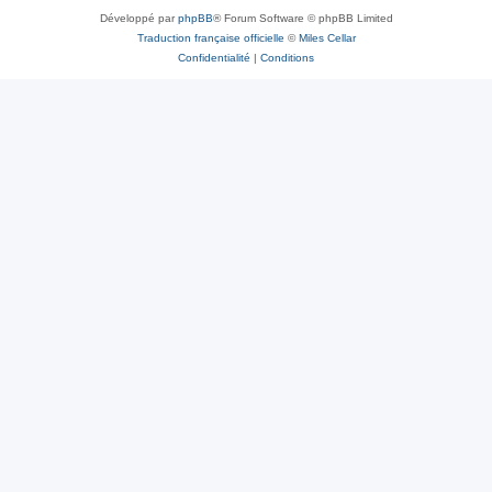
Développé par
phpBB
® Forum Software © phpBB Limited
Traduction française officielle
©
Miles Cellar
Confidentialité
|
Conditions