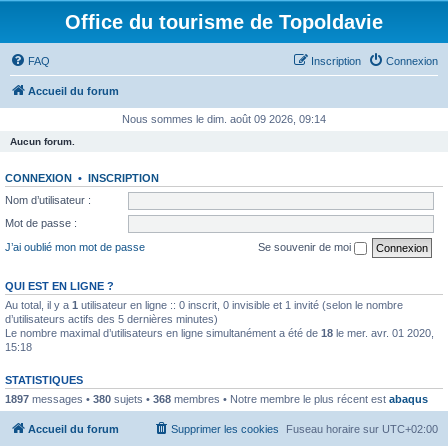
Office du tourisme de Topoldavie
FAQ
Inscription
Connexion
Accueil du forum
Nous sommes le dim. août 09 2026, 09:14
Aucun forum.
CONNEXION
•
INSCRIPTION
Nom d’utilisateur :
Mot de passe :
J’ai oublié mon mot de passe
Se souvenir de moi
QUI EST EN LIGNE ?
Au total, il y a
1
utilisateur en ligne :: 0 inscrit, 0 invisible et 1 invité (selon le nombre
d’utilisateurs actifs des 5 dernières minutes)
Le nombre maximal d’utilisateurs en ligne simultanément a été de
18
le mer. avr. 01 2020,
15:18
STATISTIQUES
1897
messages •
380
sujets •
368
membres • Notre membre le plus récent est
abaqus
Accueil du forum
Supprimer les cookies
Fuseau horaire sur
UTC+02:00