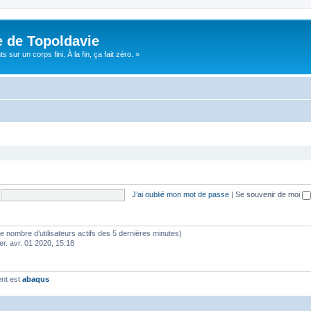
e de Topoldavie
sur un corps fini. À la fin, ça fait zéro. »
J’ai oublié mon mot de passe
|
Se souvenir de moi
lon le nombre d’utilisateurs actifs des 5 dernières minutes)
er. avr. 01 2020, 15:18
ent est
abaqus