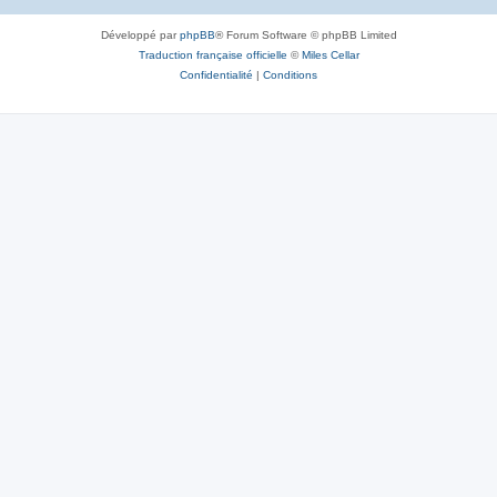
Développé par
phpBB
® Forum Software © phpBB Limited
Traduction française officielle
©
Miles Cellar
Confidentialité
|
Conditions