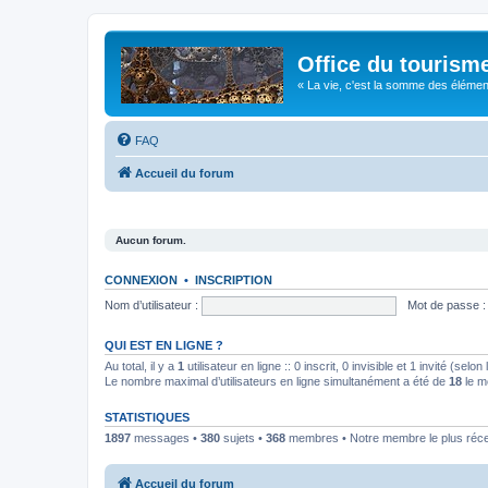
Office du tourism
« La vie, c'est la somme des éléments 
FAQ
Accueil du forum
Aucun forum.
CONNEXION
•
INSCRIPTION
Nom d’utilisateur :
Mot de passe :
QUI EST EN LIGNE ?
Au total, il y a
1
utilisateur en ligne :: 0 inscrit, 0 invisible et 1 invité (se
Le nombre maximal d’utilisateurs en ligne simultanément a été de
18
le m
STATISTIQUES
1897
messages •
380
sujets •
368
membres • Notre membre le plus réc
Accueil du forum