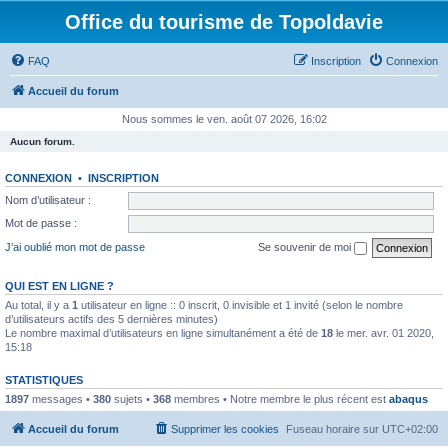
Office du tourisme de Topoldavie
FAQ
Inscription
Connexion
Accueil du forum
Nous sommes le ven. août 07 2026, 16:02
Aucun forum.
CONNEXION
•
INSCRIPTION
Nom d’utilisateur :
Mot de passe :
J’ai oublié mon mot de passe
Se souvenir de moi
QUI EST EN LIGNE ?
Au total, il y a
1
utilisateur en ligne :: 0 inscrit, 0 invisible et 1 invité (selon le nombre
d’utilisateurs actifs des 5 dernières minutes)
Le nombre maximal d’utilisateurs en ligne simultanément a été de
18
le mer. avr. 01 2020,
15:18
STATISTIQUES
1897
messages •
380
sujets •
368
membres • Notre membre le plus récent est
abaqus
Accueil du forum
Supprimer les cookies
Fuseau horaire sur
UTC+02:00