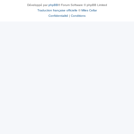
Développé par
phpBB
® Forum Software © phpBB Limited
Traduction française officielle
©
Miles Cellar
Confidentialité
|
Conditions