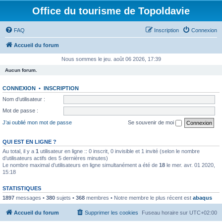
Office du tourisme de Topoldavie
FAQ
Inscription
Connexion
Accueil du forum
Nous sommes le jeu. août 06 2026, 17:39
Aucun forum.
CONNEXION
•
INSCRIPTION
Nom d’utilisateur :
Mot de passe :
J’ai oublié mon mot de passe
Se souvenir de moi
QUI EST EN LIGNE ?
Au total, il y a
1
utilisateur en ligne :: 0 inscrit, 0 invisible et 1 invité (selon le nombre
d’utilisateurs actifs des 5 dernières minutes)
Le nombre maximal d’utilisateurs en ligne simultanément a été de
18
le mer. avr. 01 2020,
15:18
STATISTIQUES
1897
messages •
380
sujets •
368
membres • Notre membre le plus récent est
abaqus
Accueil du forum
Supprimer les cookies
Fuseau horaire sur
UTC+02:00