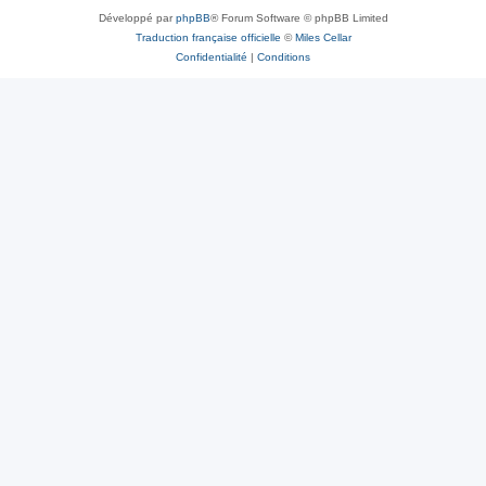
Développé par
phpBB
® Forum Software © phpBB Limited
Traduction française officielle
©
Miles Cellar
Confidentialité
|
Conditions