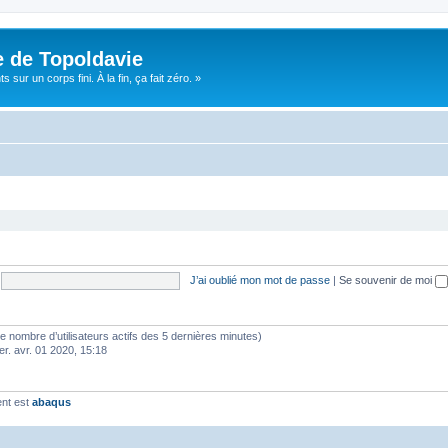
e de Topoldavie
sur un corps fini. À la fin, ça fait zéro. »
J’ai oublié mon mot de passe
|
Se souvenir de moi
lon le nombre d’utilisateurs actifs des 5 dernières minutes)
er. avr. 01 2020, 15:18
ent est
abaqus