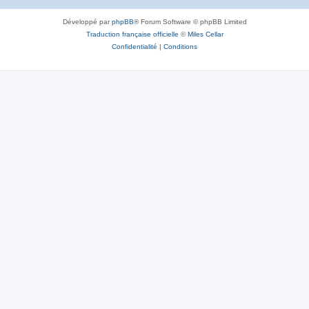
Développé par
phpBB
® Forum Software © phpBB Limited
Traduction française officielle
©
Miles Cellar
Confidentialité
|
Conditions