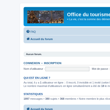
Office du tourism
« La vie, c'est la somme des éléments 
FAQ
Accueil du forum
Aucun forum.
CONNEXION
•
INSCRIPTION
Nom d’utilisateur :
Mot de passe :
QUI EST EN LIGNE ?
Au total, il y a
1
utilisateur en ligne :: 0 inscrit, 0 invisible et 1 invité (se
Le nombre maximal d’utilisateurs en ligne simultanément a été de
18
le m
STATISTIQUES
1897
messages •
380
sujets •
368
membres • Notre membre le plus réc
Accueil du forum