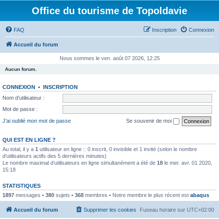
Office du tourisme de Topoldavie
FAQ
Inscription
Connexion
Accueil du forum
Nous sommes le ven. août 07 2026, 12:25
Aucun forum.
CONNEXION
•
INSCRIPTION
Nom d’utilisateur :
Mot de passe :
J’ai oublié mon mot de passe
Se souvenir de moi
QUI EST EN LIGNE ?
Au total, il y a
1
utilisateur en ligne :: 0 inscrit, 0 invisible et 1 invité (selon le nombre
d’utilisateurs actifs des 5 dernières minutes)
Le nombre maximal d’utilisateurs en ligne simultanément a été de
18
le mer. avr. 01 2020,
15:18
STATISTIQUES
1897
messages •
380
sujets •
368
membres • Notre membre le plus récent est
abaqus
Accueil du forum
Supprimer les cookies
Fuseau horaire sur
UTC+02:00