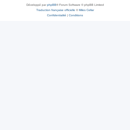
Développé par
phpBB
® Forum Software © phpBB Limited
Traduction française officielle
©
Miles Cellar
Confidentialité
|
Conditions