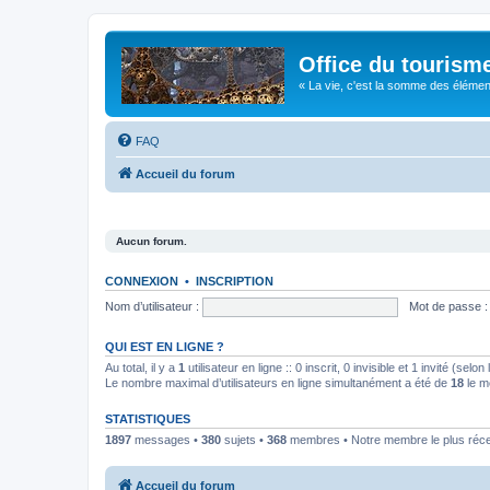
Office du tourism
« La vie, c'est la somme des éléments 
FAQ
Accueil du forum
Aucun forum.
CONNEXION
•
INSCRIPTION
Nom d’utilisateur :
Mot de passe :
QUI EST EN LIGNE ?
Au total, il y a
1
utilisateur en ligne :: 0 inscrit, 0 invisible et 1 invité (se
Le nombre maximal d’utilisateurs en ligne simultanément a été de
18
le m
STATISTIQUES
1897
messages •
380
sujets •
368
membres • Notre membre le plus réc
Accueil du forum