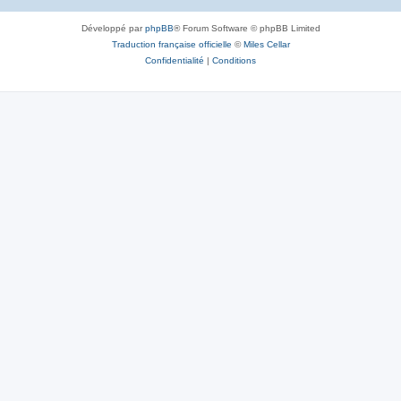
Développé par
phpBB
® Forum Software © phpBB Limited
Traduction française officielle
©
Miles Cellar
Confidentialité
|
Conditions