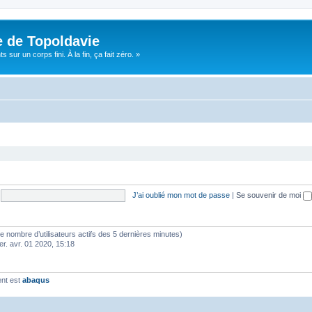
e de Topoldavie
sur un corps fini. À la fin, ça fait zéro. »
J’ai oublié mon mot de passe
|
Se souvenir de moi
lon le nombre d’utilisateurs actifs des 5 dernières minutes)
er. avr. 01 2020, 15:18
ent est
abaqus