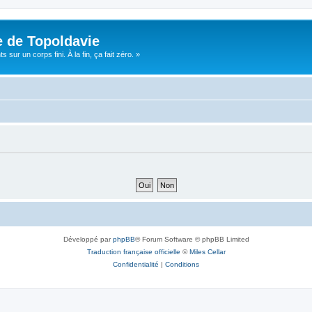
e de Topoldavie
sur un corps fini. À la fin, ça fait zéro. »
Développé par
phpBB
® Forum Software © phpBB Limited
Traduction française officielle
©
Miles Cellar
Confidentialité
|
Conditions