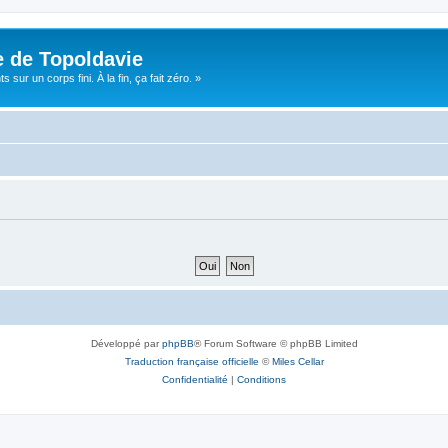
e de Topoldavie
sur un corps fini. À la fin, ça fait zéro. »
Développé par
phpBB
® Forum Software © phpBB Limited
Traduction française officielle
©
Miles Cellar
Confidentialité
|
Conditions