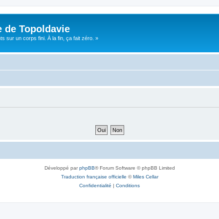
e de Topoldavie
sur un corps fini. À la fin, ça fait zéro. »
Développé par
phpBB
® Forum Software © phpBB Limited
Traduction française officielle
©
Miles Cellar
Confidentialité
|
Conditions