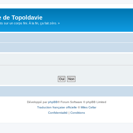
e de Topoldavie
sur un corps fini. À la fin, ça fait zéro. »
Développé par
phpBB
® Forum Software © phpBB Limited
Traduction française officielle
©
Miles Cellar
Confidentialité
|
Conditions