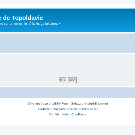
e de Topoldavie
sur un corps fini. À la fin, ça fait zéro. »
Développé par
phpBB
® Forum Software © phpBB Limited
Traduction française officielle
©
Miles Cellar
Confidentialité
|
Conditions