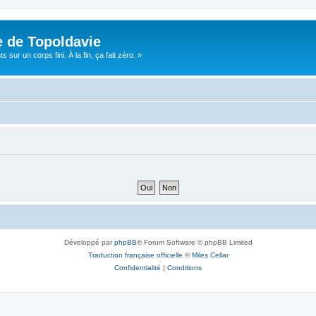
e de Topoldavie
sur un corps fini. À la fin, ça fait zéro. »
Développé par
phpBB
® Forum Software © phpBB Limited
Traduction française officielle
©
Miles Cellar
Confidentialité
|
Conditions