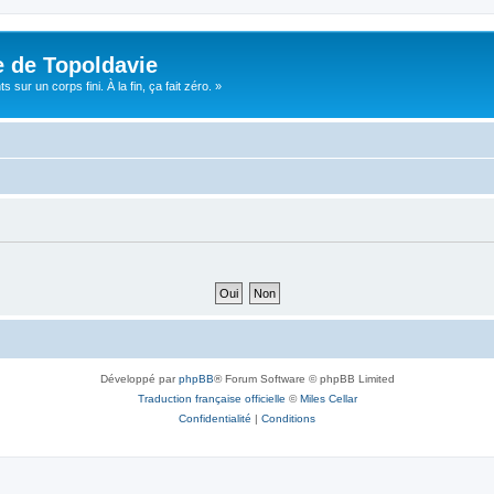
e de Topoldavie
sur un corps fini. À la fin, ça fait zéro. »
Développé par
phpBB
® Forum Software © phpBB Limited
Traduction française officielle
©
Miles Cellar
Confidentialité
|
Conditions