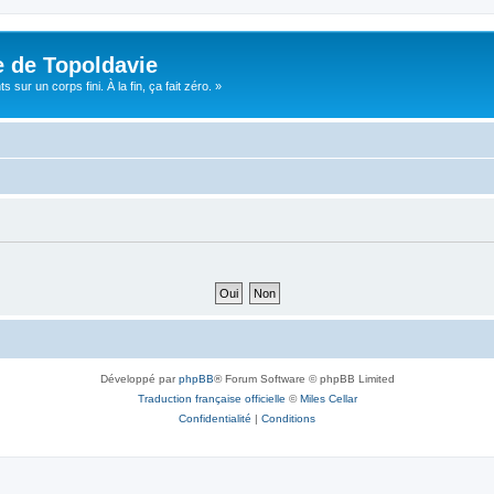
e de Topoldavie
sur un corps fini. À la fin, ça fait zéro. »
Développé par
phpBB
® Forum Software © phpBB Limited
Traduction française officielle
©
Miles Cellar
Confidentialité
|
Conditions