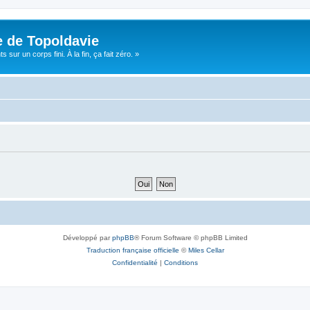
e de Topoldavie
sur un corps fini. À la fin, ça fait zéro. »
Développé par
phpBB
® Forum Software © phpBB Limited
Traduction française officielle
©
Miles Cellar
Confidentialité
|
Conditions