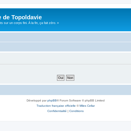
e de Topoldavie
sur un corps fini. À la fin, ça fait zéro. »
Développé par
phpBB
® Forum Software © phpBB Limited
Traduction française officielle
©
Miles Cellar
Confidentialité
|
Conditions