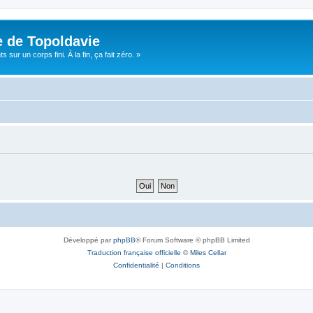
e de Topoldavie
sur un corps fini. À la fin, ça fait zéro. »
Développé par
phpBB
® Forum Software © phpBB Limited
Traduction française officielle
©
Miles Cellar
Confidentialité
|
Conditions