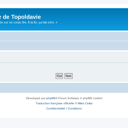
e de Topoldavie
sur un corps fini. À la fin, ça fait zéro. »
Développé par
phpBB
® Forum Software © phpBB Limited
Traduction française officielle
©
Miles Cellar
Confidentialité
|
Conditions