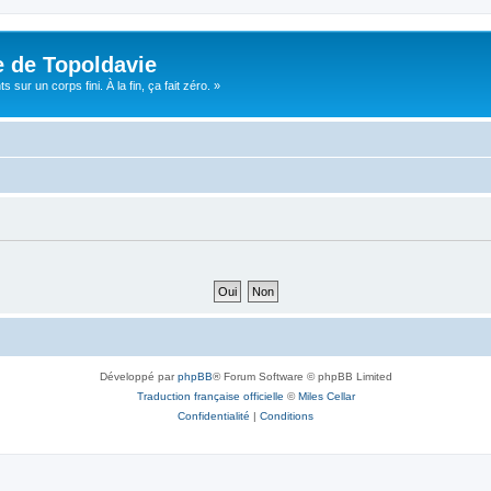
e de Topoldavie
sur un corps fini. À la fin, ça fait zéro. »
Développé par
phpBB
® Forum Software © phpBB Limited
Traduction française officielle
©
Miles Cellar
Confidentialité
|
Conditions