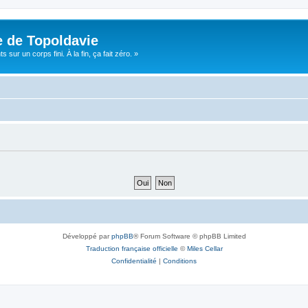
e de Topoldavie
sur un corps fini. À la fin, ça fait zéro. »
Développé par
phpBB
® Forum Software © phpBB Limited
Traduction française officielle
©
Miles Cellar
Confidentialité
|
Conditions