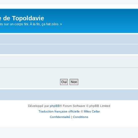
e de Topoldavie
sur un corps fini. À la fin, ça fait zéro. »
Développé par
phpBB
® Forum Software © phpBB Limited
Traduction française officielle
©
Miles Cellar
Confidentialité
|
Conditions