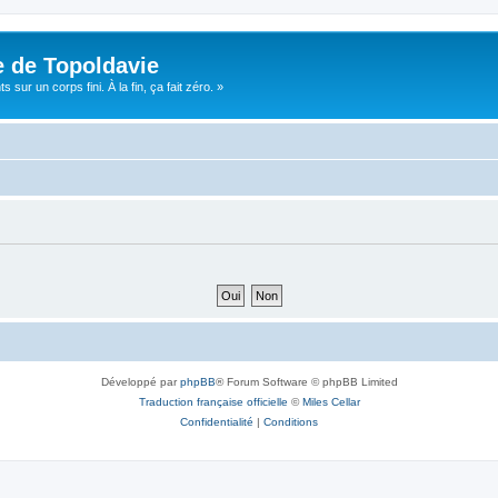
e de Topoldavie
sur un corps fini. À la fin, ça fait zéro. »
Développé par
phpBB
® Forum Software © phpBB Limited
Traduction française officielle
©
Miles Cellar
Confidentialité
|
Conditions