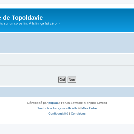
e de Topoldavie
sur un corps fini. À la fin, ça fait zéro. »
Développé par
phpBB
® Forum Software © phpBB Limited
Traduction française officielle
©
Miles Cellar
Confidentialité
|
Conditions