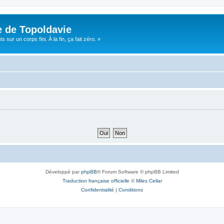
e de Topoldavie
sur un corps fini. À la fin, ça fait zéro. »
Développé par
phpBB
® Forum Software © phpBB Limited
Traduction française officielle
©
Miles Cellar
Confidentialité
|
Conditions