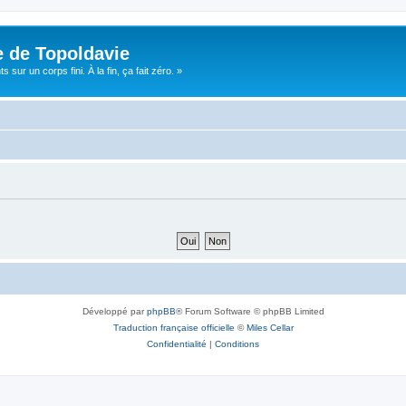
e de Topoldavie
sur un corps fini. À la fin, ça fait zéro. »
Développé par
phpBB
® Forum Software © phpBB Limited
Traduction française officielle
©
Miles Cellar
Confidentialité
|
Conditions