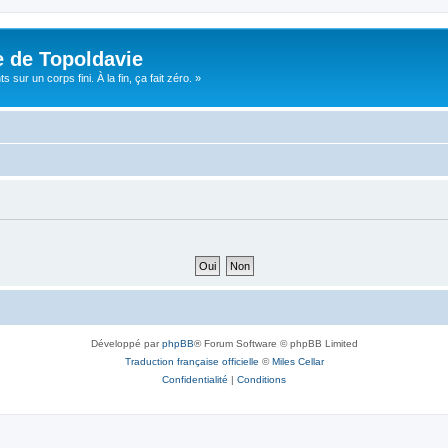
e de Topoldavie
sur un corps fini. À la fin, ça fait zéro. »
Développé par
phpBB
® Forum Software © phpBB Limited
Traduction française officielle
©
Miles Cellar
Confidentialité
|
Conditions