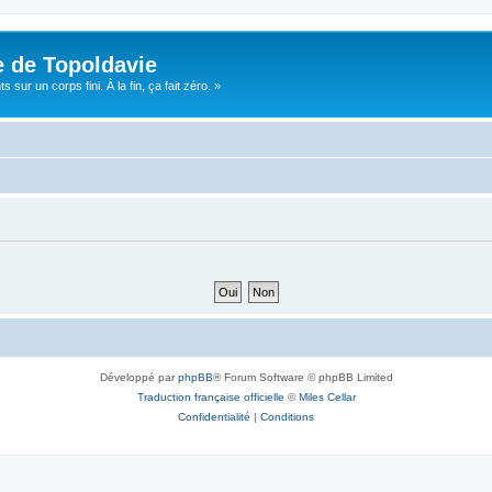
e de Topoldavie
sur un corps fini. À la fin, ça fait zéro. »
Développé par
phpBB
® Forum Software © phpBB Limited
Traduction française officielle
©
Miles Cellar
Confidentialité
|
Conditions