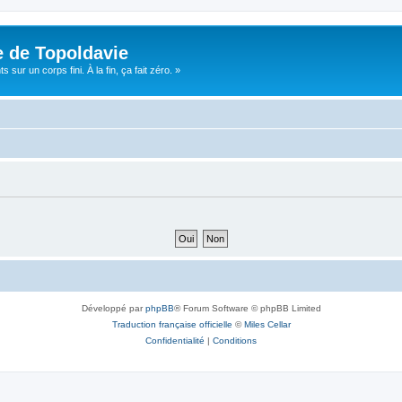
e de Topoldavie
sur un corps fini. À la fin, ça fait zéro. »
Développé par
phpBB
® Forum Software © phpBB Limited
Traduction française officielle
©
Miles Cellar
Confidentialité
|
Conditions