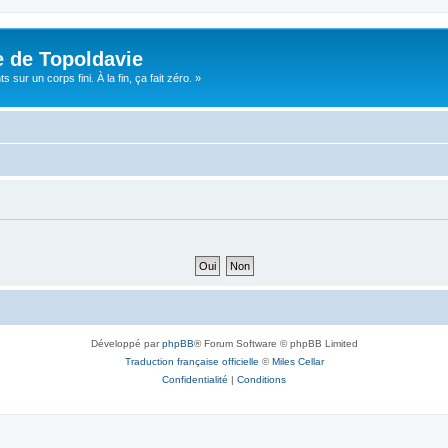
e de Topoldavie
sur un corps fini. À la fin, ça fait zéro. »
Développé par
phpBB
® Forum Software © phpBB Limited
Traduction française officielle
©
Miles Cellar
Confidentialité
|
Conditions