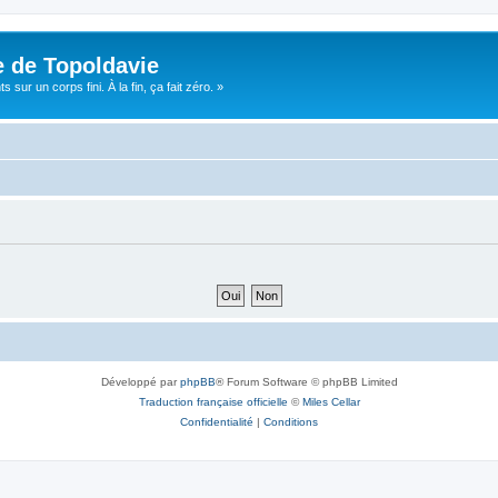
e de Topoldavie
sur un corps fini. À la fin, ça fait zéro. »
Développé par
phpBB
® Forum Software © phpBB Limited
Traduction française officielle
©
Miles Cellar
Confidentialité
|
Conditions