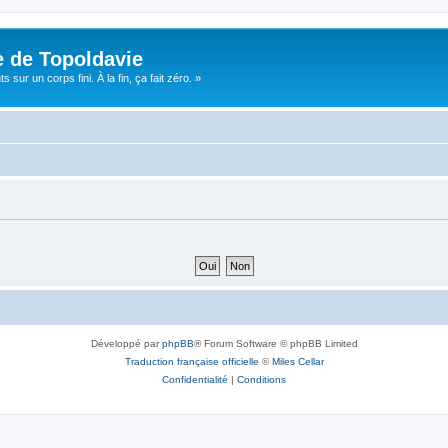
e de Topoldavie
sur un corps fini. À la fin, ça fait zéro. »
Développé par
phpBB
® Forum Software © phpBB Limited
Traduction française officielle
©
Miles Cellar
Confidentialité
|
Conditions