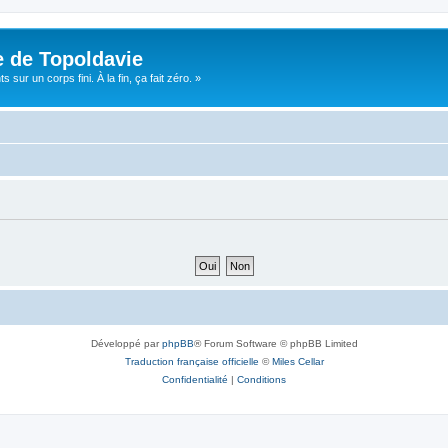
e de Topoldavie
sur un corps fini. À la fin, ça fait zéro. »
Développé par
phpBB
® Forum Software © phpBB Limited
Traduction française officielle
©
Miles Cellar
Confidentialité
|
Conditions