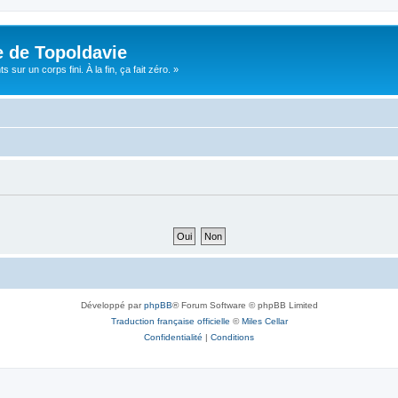
e de Topoldavie
sur un corps fini. À la fin, ça fait zéro. »
Développé par
phpBB
® Forum Software © phpBB Limited
Traduction française officielle
©
Miles Cellar
Confidentialité
|
Conditions