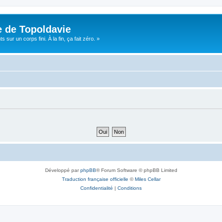
e de Topoldavie
sur un corps fini. À la fin, ça fait zéro. »
Développé par
phpBB
® Forum Software © phpBB Limited
Traduction française officielle
©
Miles Cellar
Confidentialité
|
Conditions