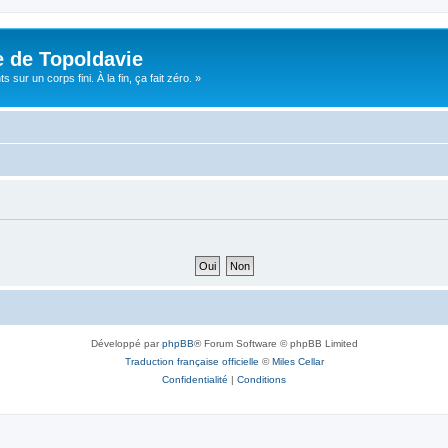
e de Topoldavie
sur un corps fini. À la fin, ça fait zéro. »
Développé par
phpBB
® Forum Software © phpBB Limited
Traduction française officielle
©
Miles Cellar
Confidentialité
|
Conditions