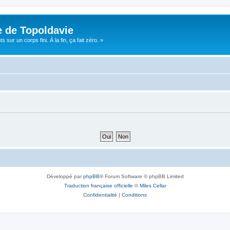
e de Topoldavie
sur un corps fini. À la fin, ça fait zéro. »
Développé par
phpBB
® Forum Software © phpBB Limited
Traduction française officielle
©
Miles Cellar
Confidentialité
|
Conditions