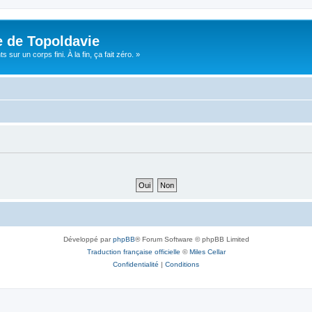
e de Topoldavie
sur un corps fini. À la fin, ça fait zéro. »
Développé par
phpBB
® Forum Software © phpBB Limited
Traduction française officielle
©
Miles Cellar
Confidentialité
|
Conditions