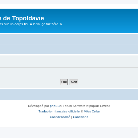
e de Topoldavie
sur un corps fini. À la fin, ça fait zéro. »
Développé par
phpBB
® Forum Software © phpBB Limited
Traduction française officielle
©
Miles Cellar
Confidentialité
|
Conditions