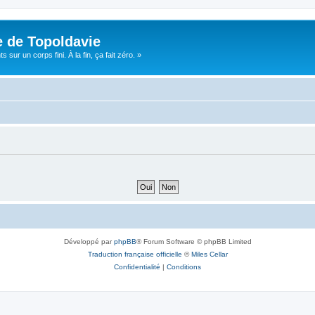
e de Topoldavie
sur un corps fini. À la fin, ça fait zéro. »
Développé par
phpBB
® Forum Software © phpBB Limited
Traduction française officielle
©
Miles Cellar
Confidentialité
|
Conditions